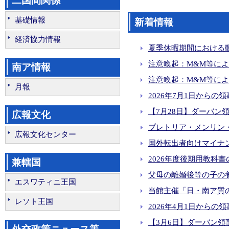
二国間関係
日・南アフリカ首脳会談（2
石破茂内閣総理大臣（出典
基礎情報
新着情報
マシャティーレ・南アフリ
経済協力情報
日・南アフリカ外相会談（20
夏季休暇期間における動物
日・南アフリカ外相会談 (20
注意喚起：M&M等による
南ア情報
注意喚起：M&M等による
令和6年度天皇誕生日祝賀レセ
月報
2026年7月1日からの領
【7月28日】ダーバン領
広報文化
プレトリア・メンリン・
広報文化センター
国外転出者向けマイナン
2026年度後期用教科
兼轄国
父母の離婚後等の子の養
エスワティニ王国
当館主催「日・南ア質の高
レソト王国
2026年4月1日からの
【3月6日】ダーバン領事