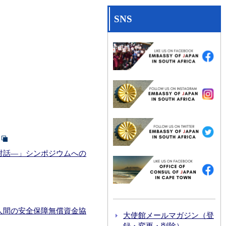
SNS
対話―」シンポジウムへの
人間の安全保障無償資金協
大使館メールマガジン（登