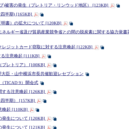
)被害の発生（プレトリア・リンウッド地区） [123KB]
半期) [165KB]
明書）の拡大について [120KB]
エネルギー省及び貿易産業競争省との間の脱炭素に関する協力覚書署
レジットカード窃取に対する注意喚起 [122KB]
注意喚起 [111KB]
レトリア） [100KB]
閣総理大臣・山中横浜市長共催歓迎レセプション
TICAD 9）開会式
る注意喚起 [126KB]
四半期） [157KB]
起 [110KB]
生について [120KB]
生について [121KB]