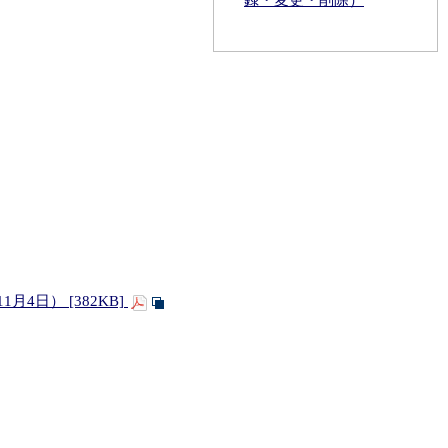
録・変更・削除）
日） [382KB]