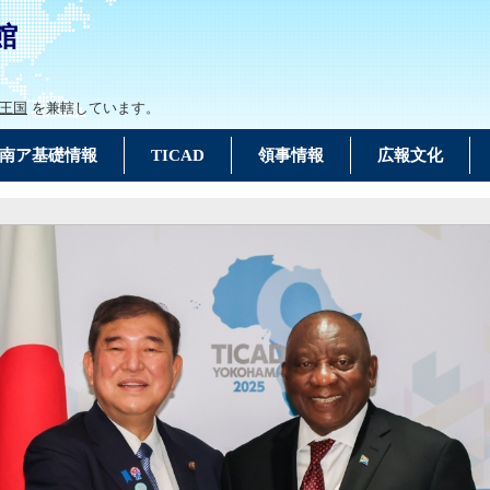
館
王国
を兼轄しています。
南ア基礎情報
TICAD
領事情報
広報文化