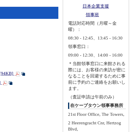
日本企業支援
領事班
相官邸ホームページ）
電話対応時間（月曜～金
曜）：
08:30 - 12:45、13:45 - 16:30
志水大使によるシリル・ラマポーザ南アフリカ共和国大統領への信任状捧呈（2025年3月27日）（出典：南アフリカ共和国政府）
領事窓口：
09:00 - 12:30、14:00 - 16:00
＊当館領事窓口に来館される
際には、お客様の来訪が密に
4KB]
なることを回避するために事
前に予約のご連絡をお願いし
]
ます。
（査証申請は午前のみ）
在ケープタウン領事事務所
21st Floor Office, The Towers,
2 Heerengracht Cnr, Hertzog
Blvd,