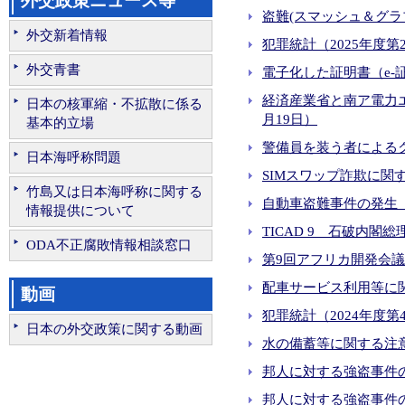
外交政策ニュース等
盗難(スマッシュ＆グラブ
外交新着情報
犯罪統計（2025年度第2四
外交青書
電子化した証明書（e-証
経済産業省と南ア電力
日本の核軍縮・不拡散に係る
月19日）
基本的立場
警備員を装う者によるク
日本海呼称問題
SIMスワップ詐欺に関する
竹島又は日本海呼称に関する
自動車盗難事件の発生（プ
情報提供について
TICAD 9 石破内
ODA不正腐敗情報相談窓口
第9回アフリカ開発会議（
配車サービス利用等に関す
動画
犯罪統計（2024年度第4
日本の外交政策に関する動画
水の備蓄等に関する注意喚
邦人に対する強盗事件の発
邦人に対する強盗事件の発