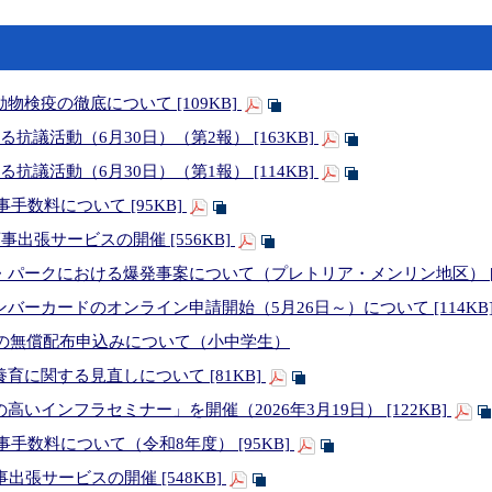
025年8月21日）（出典：首相官邸ホームページ）
：首相官邸ホームページ）
カ副大統領による石破内閣総理大臣表敬（2025年3月18日）（出典：首
25年8月21日）
検疫の徹底について [109KB]
25年2月21日）
抗議活動（6月30日）（第2報） [163KB]
抗議活動（6月30日）（第1報） [114KB]
プション（2025年3月13日）
事手数料について [95KB]
事出張サービスの開催 [556KB]
パークにおける爆発事案について（プレトリア・メンリン地区） [9
バーカードのオンライン申請開始（5月26日～）について [114KB
書の無償配布申込みについて（小中学生）
育に関する見直しについて [81KB]
いインフラセミナー」を開催（2026年3月19日） [122KB]
領事手数料について（令和8年度） [95KB]
出張サービスの開催 [548KB]