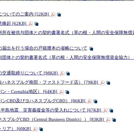
いてのご案内 [52KB]
起 [62KB]
所在被供与団体との契約書署名式（草の根・人間の安全保障無償資金
の届出を行う場合の戸籍謄本の省略について
団体との契約書署名式（草の根・人間の安全保障無償資金協力）（2024
通取締りについて [98KB]
ハネスブルグ南部・ファストフード店） [79KB]
Cornubia地区） [64KB]
CBD及びヨハネスブルグCBD） [86KB]
登半島地震 災害義援金等の受入れについて [67KB]
BD（Central Business District）） [83KB]
ア） [60KB]