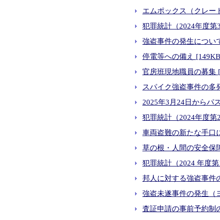
エムポックス（クレード1
犯罪統計（2024年度第3
強盗事件の発生について [
停電等への備え [149KB
官房班現地職員の募集 [1
スパイク強盗事件の多発に
2025年3月24日からパ
犯罪統計（2024年度第2
車両盗難の新たな手口につ
草の根・人間の安全保障無
犯罪統計（2024 年度第1
邦人に対する強盗事件の発
強盗未遂事件の発生（ヨ
査証申請の事前予約制の