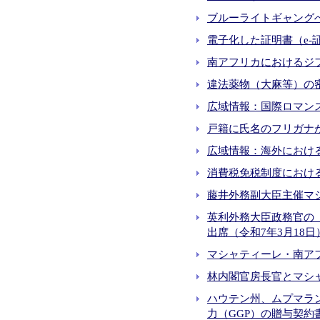
ブルーライトギャングへの
電子化した証明書（e-証
南アフリカにおけるジ
違法薬物（大麻等）の
広域情報：国際ロマン
戸籍に氏名のフリガナが
広域情報：海外における
消費税免税制度における別
藤井外務副大臣主催マシ
英利外務大臣政務官の
出席（令和7年3月18日
マシャティーレ・南アフ
林内閣官房長官とマシャ
ハウテン州、ムプマラ
力（GGP）の贈与契約書署