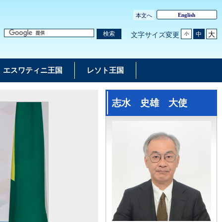
English
本文へ
大
検索
中
文字サイズ変更
小
エスワティニ王国
レソト王国
志水 史雄 大使