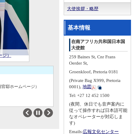
大使挨拶・略歴
相官邸ホームページ）
基本情報
在南アフリカ共和国日本国
志水大使によるシリル・ラマポーザ南アフリカ共和国大統領への信任状捧呈（2025年3月27日）（出典：南アフリカ共和国政府）
大使館
3月18
呈
ページ）
ージ）
259 Baines St, Cnr Frans
Oerder St,
Groenkloof, Pretoria 0181
(Private Bag X999, Pretoria
相官邸ホームページ）
0001),
地図
Tel: +27 12 452 1500
(夜間、休日でも音声案内に
従って操作すれば日本語可能
志水大使によるシリル・ラマポーザ南アフリカ共和国大統領への信任状捧呈（2025年3月27日）（出典：南アフリカ共和国政府）
Previous
Next
なオペレーターが対応しま
す)
Emails:
広報文化センター