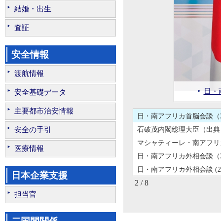
結婚・出生
査証
マシャティーレ・南アフリ
日・南アフリカ外相会談（20
安全情報
日・南アフリカ外相会談 (20
渡航情報
マシャ
志水大
令和6年度天皇誕生日祝賀レセ
日）（
（202
日・
日・
安全基礎データ
日・南アフリカ首脳会談（2
主要都市治安情報
日・南アフリカ首脳会談（2
石破茂内閣総理大臣（出典
安全の手引
マシャティーレ・南アフリ
医療情報
日・南アフリカ外相会談（20
日・南アフリカ外相会談 (20
日本企業支援
2 / 8
担当官
令和6年度天皇誕生日祝賀レセ
日・南アフリカ首脳会談（2