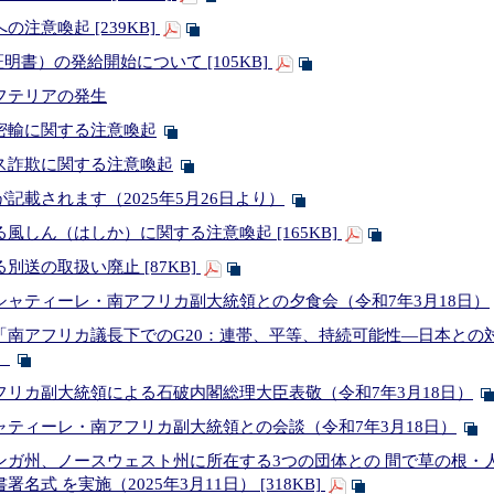
注意喚起 [239KB]
明書）の発給開始について [105KB]
フテリアの発生
密輸に関する注意喚起
ス詐欺に関する注意喚起
記載されます（2025年5月26日より）
風しん（はしか）に関する注意喚起 [165KB]
送の取扱い廃止 [87KB]
ャティーレ・南アフリカ副大統領との夕食会（令和7年3月18日）
「南アフリカ議長下でのG20：連帯、平等、持続可能性―日本との
）
リカ副大統領による石破内閣総理大臣表敬（令和7年3月18日）
ティーレ・南アフリカ副大統領との会談（令和7年3月18日）
ンガ州、ノースウェスト州に所在する3つの団体との 間で草の根・
名式 を実施（2025年3月11日） [318KB]