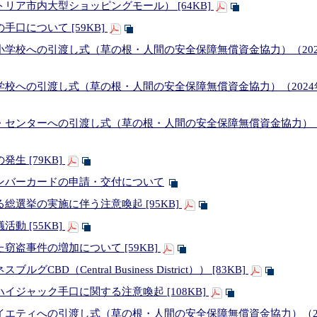
リア市内大型ショッピングモール） [64KB]
口について [59KB]
校への引渡し式（草の根・人間の安全保障無償資金協力）（2024年5月
への引渡し式（草の根・人間の安全保障無償資金協力）（2024年5月2
センターへの引渡し式（草の根・人間の安全保障無償資金協力）（20
生 [79KB]
ンバーカードの申請・交付について
総選挙の実施に伴う注意喚起 [95KB]
動 [55KB]
窃盗事件の増加について [59KB]
BD（Central Business District）） [83KB]
イジャック手口に関する注意喚起 [108KB]
エティへの引渡し式（草の根・人間の安全保障無償資金協力）（2024年