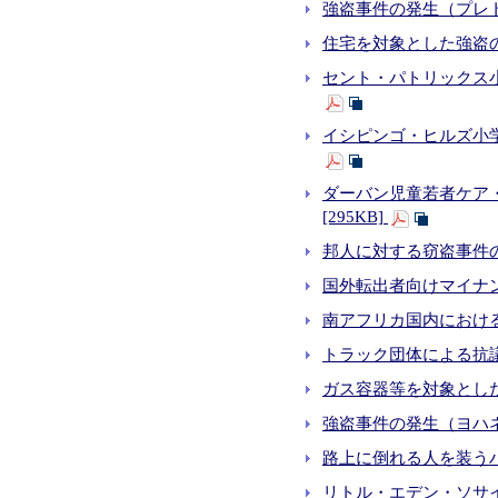
強盗事件の発生（プレト
住宅を対象とした強盗の手
セント・パトリックス小学
イシピンゴ・ヒルズ小学校
ダーバン児童若者ケア・
[295KB]
邦人に対する窃盗事件の発
国外転出者向けマイナ
南アフリカ国内における
トラック団体による抗議活
ガス容器等を対象とした
強盗事件の発生（ヨハネスブルグC
路上に倒れる人を装うハ
リトル・エデン・ソサイ