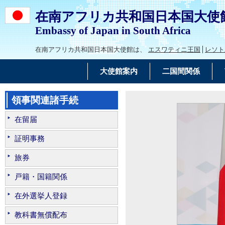
在南アフリカ共和国日本国大使
Embassy of Japan in South Africa
在南アフリカ共和国日本国大使館は、
エスワティニ王国
レソト
大使館案内
二国間関係
領事関連諸手続
在留届
証明事務
旅券
戸籍・国籍関係
在外選挙人登録
教科書無償配布