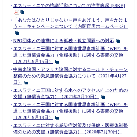
エスワティニでの抗議活動についての注意喚起 [58KB]
「あなたはひとりじゃない～声をあげよう、声をかけよ
う～」キャンペーンについて（内閣官房ホームページ）
NPO団体との連携による孤独・孤立問題への対応
エスワティニ王国に対する国連世界食糧計画（WFP）を
通じた無償資金協力（食糧援助）に関する書簡の交換
（2021年9月15日）
中南米諸国・アフリカ諸国に対するコールド・チェーン
整備のための緊急無償資金協力について（2021年4月27
日）
エスワティニ王国に対する水へのアクセス向上のための
支援（無償資金協力）（2021年3月10日）
エスワティニ王国に対する国連世界食糧計画（WFP）を
通じた無償資金協力（食糧援助）に関する書簡の交換
（2020年9月18日）
エスワティニに対する感染症対策及び保健・医療体制整
備のための支援（無償資金協力）（2020年7月30日）