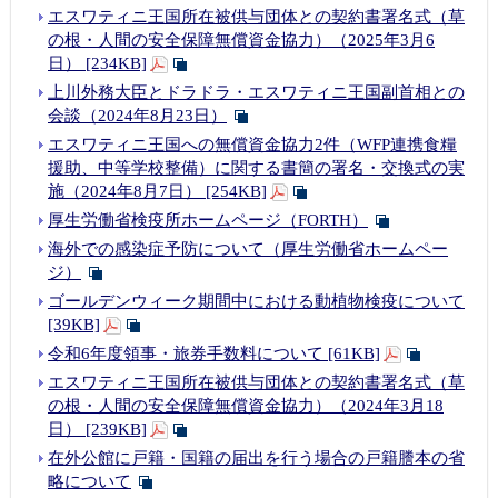
エスワティニ王国所在被供与団体との契約書署名式（草
の根・人間の安全保障無償資金協力）（2025年3月6
日） [234KB]
上川外務大臣とドラドラ・エスワティニ王国副首相との
会談（2024年8月23日）
エスワティニ王国への無償資金協力2件（WFP連携食糧
援助、中等学校整備）に関する書簡の署名・交換式の実
施（2024年8月7日） [254KB]
厚生労働省検疫所ホームページ（FORTH）
海外での感染症予防について（厚生労働省ホームペー
ジ）
ゴールデンウィーク期間中における動植物検疫について
[39KB]
令和6年度領事・旅券手数料について [61KB]
エスワティニ王国所在被供与団体との契約書署名式（草
の根・人間の安全保障無償資金協力）（2024年3月18
日） [239KB]
在外公館に戸籍・国籍の届出を行う場合の戸籍謄本の省
略について