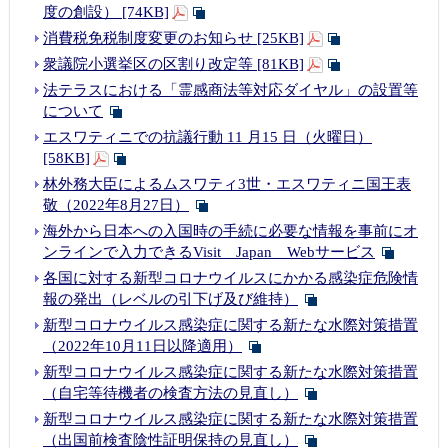
度の創設） [74KB]
消費税免税制度変更のお知らせ [25KB]
衆議院小選挙区の区割り改定等 [81KB]
法テラスにおける「霊感商法等対応ダイヤル」の設置等
について
エスワティニでの抗議行動 11 月15 日（火曜日）
[58KB]
林外務大臣によるムスワティ3世・エスワティニ国王表
敬（2022年8月27日）
海外から日本への入国時の手続に必要な情報を事前にオ
ンラインで入力できるVisit Japan Webサービス
各国に対する新型コロナウイルスにかかる感染症危険情
報の発出（レベルの引下げ及び維持）
新型コロナウイルス感染症に関する新たな水際対策措置
（2022年10月11日以降適用）
新型コロナウイルス感染症に関する新たな水際対策措置
（自宅等待機者の検査方法の見直し）
新型コロナウイルス感染症に関する新たな水際対策措置
（出国前検査陰性証明保持の見直し）