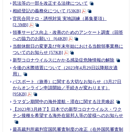
民法等の一部を改正する法律について
相続登記の義務化について [53KB]
官民合同テロ・誘拐対策 実地訓練（募集要項）
[2.3MB]
領事サービス向上・改善のためのアンケート調査（回答
への協力のお願い） [64KB]
当館休館日の変更及び年末年始における当館領事業務に
ついてのお知らせ [57KB]
新型コロナウイルスにかかる感染症危険情報の解除
今後の水際措置について（2023年4月29日以降順次適
用）
パスポート（旅券）に関する大切なお知らせ（3月27日
からオンライン申請開始／手続きが変わります）
[95KB]
ラマダン期間中の海外渡航・滞在に関する注意喚起
【2023年3月終了】日本での新型コロナウイルス・ワク
チン接種を希望する海外在留邦人等の皆様へのお知らせ
最高裁判所裁判官国民審査制度の改正（在外国民審査制