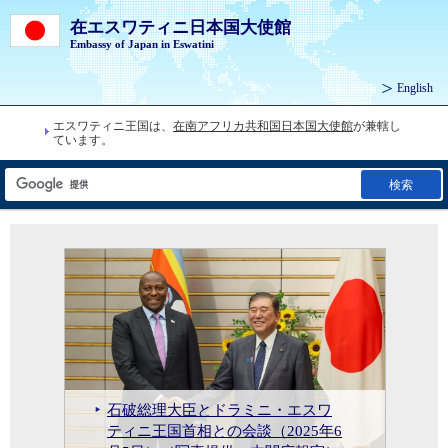
在エスワティニ日本国大使館
Embassy of Japan in Eswatini
English
エスワティニ王国は、
在南アフリカ共和国日本国大使館
が兼轄し
ています。
検索
石破総理大臣とドラミニ・エスワティニ王国首相との会談（2025年6月5日）（写真提供：内閣広報室）
上川外務大臣とドラドラ・エスワティニ王国副首相との会談（2024年8月23日）
安倍総理大臣とムスワティ3世・エ
安倍総理大臣とムスワティ3世・エスワティニ国王との会談（2019年10月21日）（写真提供：内閣広報室）
日・エスワティニ首脳会談（2025
石破総理大臣とドラミニ・エスワ
上川外務大臣とドラドラ・エスワ
スワティニ国王との会談（2019年
林外務大臣によるムスワティ3世・
志水大使によるムスワティ3世国王
林外務大臣によるムスワティ3世・エスワティニ国王表敬（2022年8月27日）
年8月21日）（出典：首相官邸ホー
ティニ王国首相との会談（2025年6
ティニ王国副首相との会談（2024
10月21日）（写真提供：内閣広報
エスワティニ国王表敬（2022年8月
への信任状捧呈（2025年7月29日）